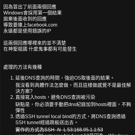
因為冒出了前面兩個回應
Windows會採用第一個結果
拋棄後面收到的回應
導致要連上facebook.com
永遠都是使用錯誤的IP
這兩個回應哪裡來的並不清楚
在神聖祖國 什麼鬼事都有可能發生
處理的方法有幾種
延後DNS查詢的時間，強迫OS取後面的結果。
我沒看到具體作法怎麼做，而且這樣做感覺不是最佳解
決方案?
直接寫入hosts，避免DNS查詢被污染
缺點是，你必須要手動把dns紀錄加到hosts裡面，不夠
彈性
透過SSH tunnel local bind的方式，將DNS查詢透過
SSH tunnel經過跳板送出去。
實作的方式為SSH -N -L 53:168.95.1.1:53