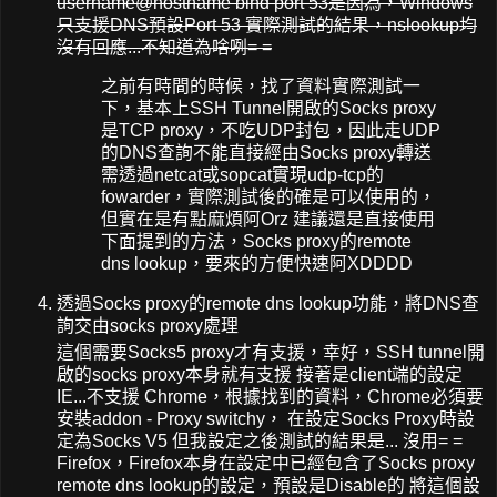
username@hostname bind port 53是因為，Windows
只支援DNS預設Port 53 實際測試的結果，nslookup均
沒有回應...不知道為啥咧= =
之前有時間的時候，找了資料實際測試一
下，基本上SSH Tunnel開啟的Socks proxy
是TCP proxy，不吃UDP封包，因此走UDP
的DNS查詢不能直接經由Socks proxy轉送
需透過netcat或sopcat實現udp-tcp的
fowarder，實際測試後的確是可以使用的，
但實在是有點麻煩阿Orz 建議還是直接使用
下面提到的方法，Socks proxy的remote
dns lookup，要來的方便快速阿XDDDD
透過Socks proxy的remote dns lookup功能，將DNS查
詢交由socks proxy處理
這個需要Socks5 proxy才有支援，幸好，SSH tunnel開
啟的socks proxy本身就有支援 接著是client端的設定
IE...不支援 Chrome，根據找到的資料，Chrome必須要
安裝addon - Proxy switchy， 在設定Socks Proxy時設
定為Socks V5 但我設定之後測試的結果是... 沒用= =
Firefox，Firefox本身在設定中已經包含了Socks proxy
remote dns lookup的設定，預設是Disable的 將這個設