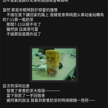
而不是對我飽以老拳把我扭送警察局咧
當然 那是年輕時對於戀愛的憧憬
不過在我下課回家的路上 我總是會再桃園火車站後站轉角
的7-11買一瓶奶茶
那間7-11以經不在了
雖然說 店員很可愛
不過那就是題外話了
這次到深圳出差
發現了麥香奶茶大陸版~~~~~~~
當下就抓了一手回宿舍
據同事的說法 我看到麥香奶茶的時候眼睛一亮阿~~~